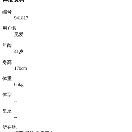
编号
941817
用户名
觅爱
年龄
41岁
身高
170cm
体重
65kg
体型
--
星座
--
所在地