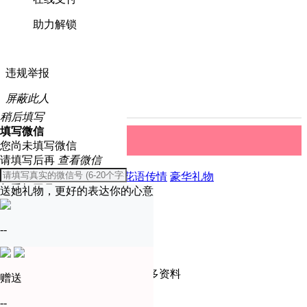
助力解锁
违规举报
屏蔽此人
稍后填写
填写微信
礼物中心
取消
您尚未填写微信
请填写后再
查看微信
全部
精美礼物
爱恋表白
花语传情
豪华礼物
与手机同号
送她礼物，更好的表达你的心意
温馨提示
确定
--
只有实名认证会员才可查看更多资料
赠送
去认证
--