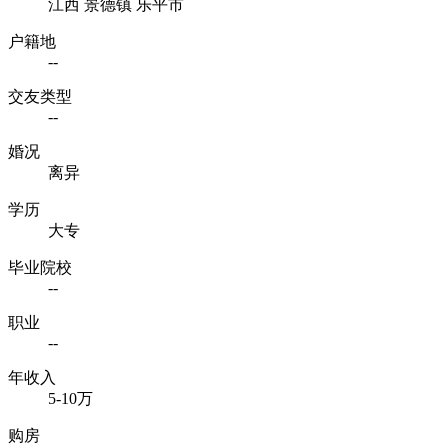
江西 景德镇 乐平市
户籍地
--
交友类型
--
婚况
离异
学历
大专
毕业院校
--
职业
--
年收入
5-10万
购房