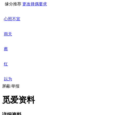
缘分推荐
更改择偶要求
心照不宣
雨天
蔡
红
以为
屏蔽/举报
觅爱资料
详细资料