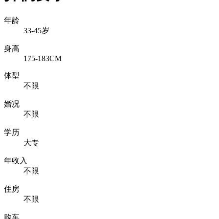
年龄
33-45岁
身高
175-183CM
体型
不限
婚况
不限
学历
大专
年收入
不限
住房
不限
购车