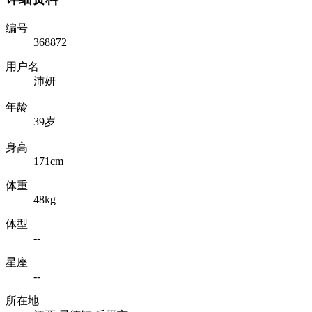
编号
368872
用户名
沛妍
年龄
39岁
身高
171cm
体重
48kg
体型
--
星座
--
所在地