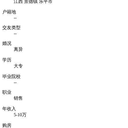
江西 景德镇 乐平市
户籍地
--
交友类型
--
婚况
离异
学历
大专
毕业院校
--
职业
销售
年收入
5-10万
购房