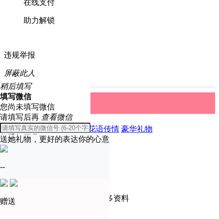
在线支付
助力解锁
违规举报
屏蔽此人
稍后填写
填写微信
礼物中心
取消
您尚未填写微信
请填写后再
查看微信
全部
精美礼物
爱恋表白
花语传情
豪华礼物
与手机同号
送她礼物，更好的表达你的心意
温馨提示
确定
--
只有实名认证会员才可查看更多资料
赠送
去认证
--